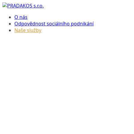
Přeskočit
na
PRADAKOS s.r.o.
O nás
obsah
Odpovědnost sociálního podnikání
Naše služby